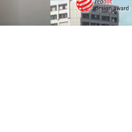
ÜBER DEN
DÄCHERN -
360°-AUSSICHT
Die Medienbrücke präsentiert sich als